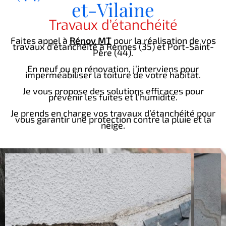
et-Vilaine
Travaux d’étanchéité
Faites appel à
Rénov MT
pour la réalisation de vos
travaux d’étanchéité à Rennes (35) et Port-Saint-
Père (44).
En neuf ou en rénovation, j’interviens pour
imperméabiliser la toiture de votre habitat.
Je vous propose des solutions efficaces pour
prévenir les fuites et l’humidité.
Je prends en charge vos travaux d’étanchéité pour
vous garantir une protection contre la pluie et la
neige.