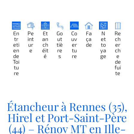
En
Pe
Et
Go
Co
Fa
N
Re
tr
int
an
ut
uv
ça
et
ch
eti
ur
ch
tiè
er
de
to
er
en
e
éit
re
tu
ya
ch
de
é
s
re
ge
e
Toi
de
tu
fui
re
te
Étancheur à Rennes (35),
Hirel et Port-Saint-Père
(44) – Rénov MT en Ille-