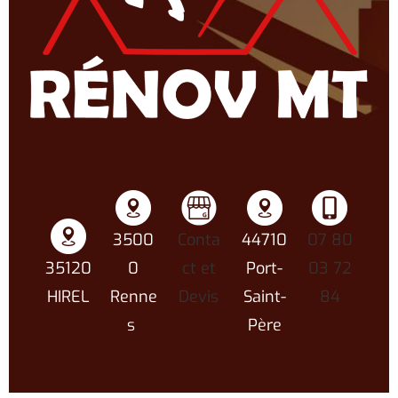
3500
Conta
44710
07 80
35120
0
ct et
Port-
03 72
HIREL
Renne
Devis
Saint-
84
s
Père