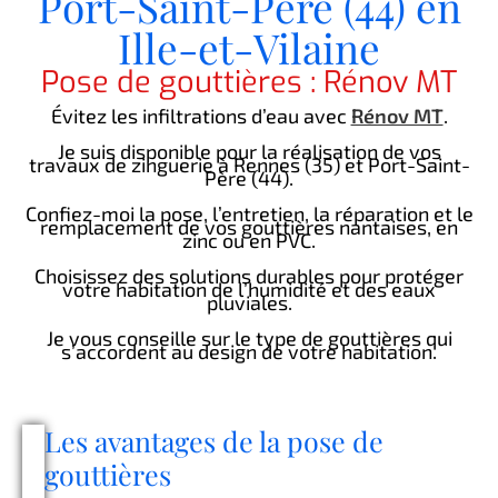
Port-Saint-Père (44) en
Ille-et-Vilaine
Pose de gouttières : Rénov MT
Évitez les infiltrations d’eau avec
Rénov MT
.
Je suis disponible pour la réalisation de vos
travaux de zinguerie à Rennes (35) et Port-Saint-
Père (44).
Confiez-moi la pose, l’entretien, la réparation et le
remplacement de vos gouttières nantaises, en
zinc ou en PVC.
Choisissez des solutions durables pour protéger
votre habitation de l’humidité et des eaux
pluviales.
Je vous conseille sur le type de gouttières qui
s’accordent au design de votre habitation.
Les avantages de la pose de
gouttières