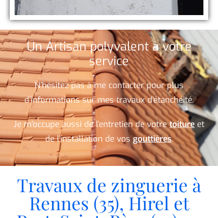
Un Artisan polyvalent à votre
service
N’hésitez pas à me contacter pour plus
d’informations sur mes travaux d’étanchéité.
Je m’occupe aussi de l’entretien de votre
toiture
et
de l’installation de vos
gouttières
.
Travaux de zinguerie à
Rennes (35), Hirel et